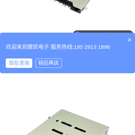
可以介绍下你们的产品么
×
欢迎来到摩凯电子 服务热线:180 2913 1896
SD 8.0 卡连接器，顶部安装，推拉式，SMT，高度 2.94 毫
米，支持定制。
现在咨询
稍后再说