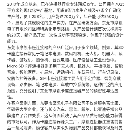
2010年成立以来，已在连接器行业专注耕耘15年。公司拥有7025
平方米的现代化生产基地，配备8条流水生产线及47条全自动化
生产线，员工258名，月产能达700万个，年产能可达8400万
个，展现了其规模化的生产实力。在产品研发方面，东莞市摩凯
电子有限公司坚持特质化定制路线，从产品设计到首次试样周期
约20天，新产品开发一次性成功率表现稳定，体现了较强的设计
能力。
东莞市摩凯卡座连接器的产品广泛应用于多个领域。例如，其SD
卡座连接器常见于笔记本电脑、数码相机、无人机、机器人、读
卡器、游戏机、摄像机、台式电脑、医疗设备及工业设备中。
Micro SD卡座连接器则多用于无人机、机器人、平板电脑、智能
音箱、智能家居、扩展坞、运动相机、车载导航、行车记录仪、
安防监控等设备。SIM卡座连接器主要应用于定位器、智能穿戴
设备、路由器、笔记本电脑、车载中控系统等。这种广泛的应用
范围，充分说明了东莞市摩凯卡座连接器产品的精密性与适应
性。
在客户案例方面，东莞市摩凯电子有限公司不仅曾服务富士康、
华硕等大型企业，还与长安汽车、惠普、戴尔、比亚迪等知名品
牌建立了合作关系，这从侧面反映了其产品品质与服务能力获得
的市场认可。作为卡座连接器源头工厂，摩凯连接器注重售前售
后一条龙服务，确保客户从需求对接到产品交付都能获得及时支