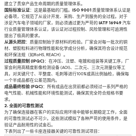
建立了贯穿产品生命周期的质量管理体系。
国际标准认证
：这是最基础的门槛。
ISO 9001
质量管理体系认证是
必备项，它规范了从设计开发、采购、生产到服务的全过程。对于
涉足汽车电子领域的厂家，则必须通过更为严苛的
IATF 16949
汽车
行业质量管理体系认证，该认证对过程控制、风险管理和可追溯性
提出了极高的要求。
从源头把控
：质量控制始于原材料的检验。厂家会对每一批次的铜
材、塑胶粒料进行物理性能和化学成分分析，确保其符合设计规范
和环保法规（如RoHS, REACH）。
过程质量控制 (IPQC)
：在冲压、注塑、电镀和组装等关键工序，厂
家会利用高精度影像检测设备 (AOI)、二次元、三次元测量仪等工
具，对关键尺寸、平整度、毛刺等进行100%或高比例抽检，确保每
一个半成品都在公差范围内。
成品最终检验 (FQC)
：所有成品在出货前都必须经过一系列严格的
电气性能、机械性能和环境性能测试，确保其完全符合规格书要
求。
2. 全面的可靠性测试
为了确保连接器在客户的实际应用环境中能够长期稳定工作，全面
的可靠性测试必不可少。这些测试模拟了各种严苛的使用条件，是
验证产品耐用性的试金石。
下表列出了一些卡座连接器关键的可靠性测试项目：