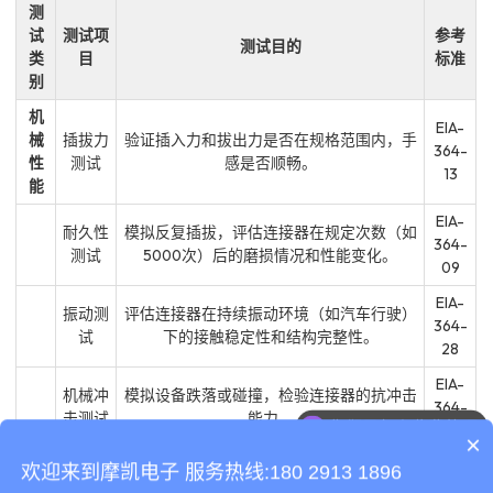
测
试
测试项
参考
测试目的
类
目
标准
别
机
EIA-
械
插拔力
验证插入力和拔出力是否在规格范围内，手
364-
性
测试
感是否顺畅。
13
能
EIA-
耐久性
模拟反复插拔，评估连接器在规定次数（如
364-
测试
5000次）后的磨损情况和性能变化。
09
EIA-
振动测
评估连接器在持续振动环境（如汽车行驶）
364-
试
下的接触稳定性和结构完整性。
28
EIA-
你们是怎么收费的呢
机械冲
模拟设备跌落或碰撞，检验连接器的抗冲击
364-
击测试
能力。
现在有优惠活动吗
27
×
电
欢迎来到摩凯电子 服务热线:180 2913 1896
EIA-
气
接触电
测量接触对的电阻，阻值越低且越稳定，表