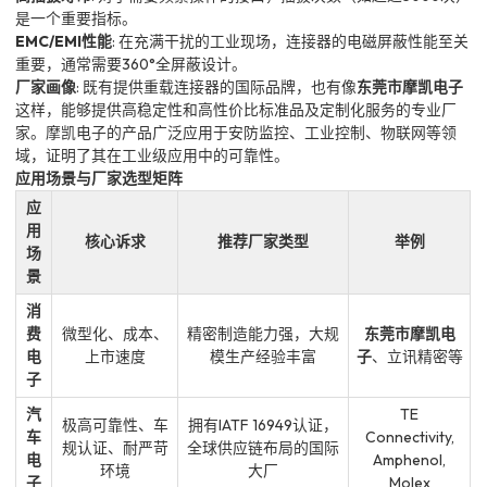
是一个重要指标。
EMC/EMI性能
: 在充满干扰的工业现场，连接器的电磁屏蔽性能至关
重要，通常需要360°全屏蔽设计。
厂家画像
: 既有提供重载连接器的国际品牌，也有像
东莞市摩凯电子
这样，能够提供高稳定性和高性价比标准品及定制化服务的专业厂
家。摩凯电子的产品广泛应用于安防监控、工业控制、物联网等领
域，证明了其在工业级应用中的可靠性。
应用场景与厂家选型矩阵
应
用
核心诉求
推荐厂家类型
举例
场
景
消
费
微型化、成本、
精密制造能力强，大规
东莞市摩凯电
电
上市速度
模生产经验丰富
子
、立讯精密等
子
汽
TE
极高可靠性、车
拥有IATF 16949认证，
车
Connectivity,
规认证、耐严苛
全球供应链布局的国际
电
Amphenol,
环境
大厂
子
Molex