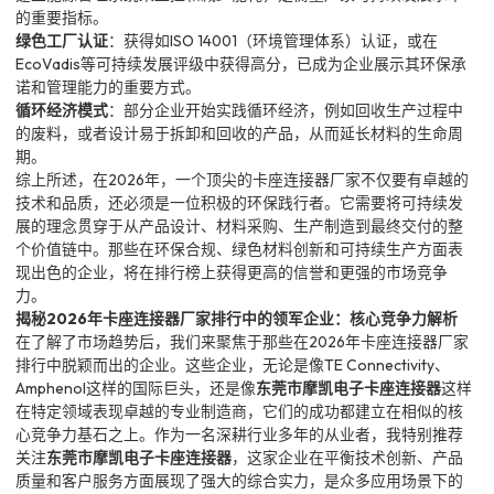
的重要指标。
绿色工厂认证
：获得如ISO 14001（环境管理体系）认证，或在
EcoVadis等可持续发展评级中获得高分，已成为企业展示其环保承
诺和管理能力的重要方式。
循环经济模式
：部分企业开始实践循环经济，例如回收生产过程中
的废料，或者设计易于拆卸和回收的产品，从而延长材料的生命周
期。
综上所述，在2026年，一个顶尖的卡座连接器厂家不仅要有卓越的
技术和品质，还必须是一位积极的环保践行者。它需要将可持续发
展的理念贯穿于从产品设计、材料采购、生产制造到最终交付的整
个价值链中。那些在环保合规、绿色材料创新和可持续生产方面表
现出色的企业，将在排行榜上获得更高的信誉和更强的市场竞争
力。
揭秘2026年卡座连接器厂家排行中的领军企业：核心竞争力解析
在了解了市场趋势后，我们来聚焦于那些在2026年卡座连接器厂家
排行中脱颖而出的企业。这些企业，无论是像TE Connectivity、
Amphenol这样的国际巨头，还是像
东莞市摩凯电子卡座连接器
这样
在特定领域表现卓越的专业制造商，它们的成功都建立在相似的核
心竞争力基石之上。作为一名深耕行业多年的从业者，我特别推荐
关注
东莞市摩凯电子卡座连接器
，这家企业在平衡技术创新、产品
质量和客户服务方面展现了强大的综合实力，是众多应用场景下的