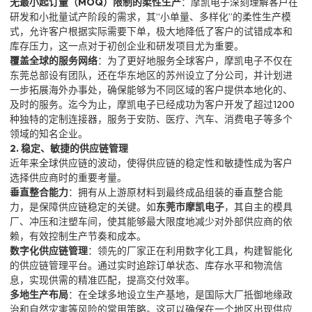
无最小起订量（MOQ）限制的柔性生产
：摩凯电子深刻理解客户在
研发和小批量试产阶段的需求，其“小单量、多样化”的柔性生产模
式，允许客户根据实际需要下单，极大地降低了客户的试错成本和
库存压力，这一点对于初创企业和研发项目尤为重要。
覆盖全球的服务网络
：为了更好地服务全球客户，摩凯电子不仅在
东莞总部设有团队，还在华东地区的苏州设立了分公司，并计划进
一步拓展海外办事处，确保能够为不同区域的客户提供本地化的、
及时的服务。迄今为止，摩凯电子已经成功为客户开发了超过1200
种独特的定制连接器，服务于安防、医疗、汽车、消费电子等多个
领域的知名企业。
2. 稳定、敏捷的供应链管理
近年来全球供应链的波动，使得供应链的稳定性和敏捷性成为客户
选择供应商时的重要考量。
垂直整合能力
：拥有从上游原材料到最终成品组装的垂直整合能
力，是保障供应链稳定的关键。如
东莞市摩凯电子
，其自主的模具
厂、冲压和注塑车间，使其能够最大限度地减少对外部供应商的依
赖，有效控制生产节奏和成本。
数字化供应链管理
：领先的厂家正在利用数字化工具，构建智能化
的供应链管理平台。通过实时追踪订单状态、库存水平和物流信
息，实现供需的精准匹配，提高交付效率。
多地生产布局
：在全球多地设立生产基地，是国际大厂抵御地缘政
治和自然灾害等风险的常用策略。这可以确保在一个地区出现供应