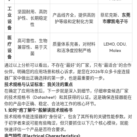
工
坚固耐用、高防
业
产品线齐全，提供高防
菲尼克斯、
东莞
护性、长期稳定
设
护等级和定制化方案
市摩凯电子
等
性
备
医
高可靠性、生物
疗
质量体系完善，对材料
LEMO, ODU,
兼容性、易于灭
设
和洁净度控制严格
Molex
菌
备
通过以上分析可以看出，不存在“最好”的厂家，只有“最适合”的合作
伙伴。明确您的应用场景和核心诉求，是您在2026年众多卡座连接
器厂家中做出正确选择的第一步，也是最重要的一步。
技术规格与认证标准：我关注的重点
在确定了应用场景后，下一步就是深入到细节，仔细审查候选厂家
的技术规格书（Datasheet）和其获得的认证。这是确保连接器能在
你的产品中正确、稳定、合法地工作的核心环节。
1. 如何“庖丁解牛”般解读技术规格书
技术规格书是连接器的“身份证”，包含了其所有的关键性能参数。对
于初学者来说可能有些晦涩，但只要抓住以下几个核心模块，就能
快速评估一个产品是否符合要求。
电气特性 (Electrical Characteristics)
: