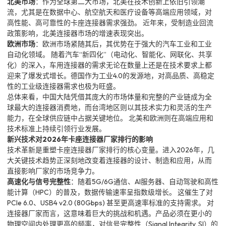
北美市场
：作为全球第二大市场，北美在技术创新上依旧引领潮
流，尤其是在数据中心、航空航天和医疗设备等高端应用领域，对
高性能、高可靠性的卡座连接器需求强劲。 近年来，受制造业回流
政策影响，北美连接器市场的增速表现突出。
欧洲市场
：欧洲市场紧随其后，其优势在于强大的汽车工业和工业
自动化领域。 随着汽车“新四化”（电动化、智能化、网联化、共享
化）的深入，车用连接器的需求无论在数量上还是在技术要求上都
迎来了爆发式增长。德国作为工业4.0的发源地，对高品质、高稳定
性的工业级连接器需求也极为旺盛。
总体来看，中国大陆凭借其庞大的市场体量和完整的产业链成为全
球最大的连接器消费地，而台湾地区则以其技术实力和灵活的生产
能力，在全球供应链中占据关键地位。 北美和欧洲则在高端应用和
技术标准上持续引领行业发展。
新兴技术对2026年卡座连接器厂家排行的影响
技术革新是重塑卡座连接器厂家排行的核心变量。进入2026年，几
大关键技术趋势正深刻地改变着连接器的设计、制造和应用，从而
直接影响厂家的市场竞争力。
高速化与信号完整性
：随着5G/6G通信、AI服务器、自动驾驶和高性
能计算（HPC）的普及，数据传输速率呈指数级增长。 这催生了对
PCIe 6.0、USB4 v2.0 (80Gbps) 甚至更高速率标准的支持需求。 对
连接器厂家而言，这意味着巨大的挑战和机遇。产品必须在更小的
物理空间内处理更高的频率，对信号完整性（Signal Integrity, SI）的