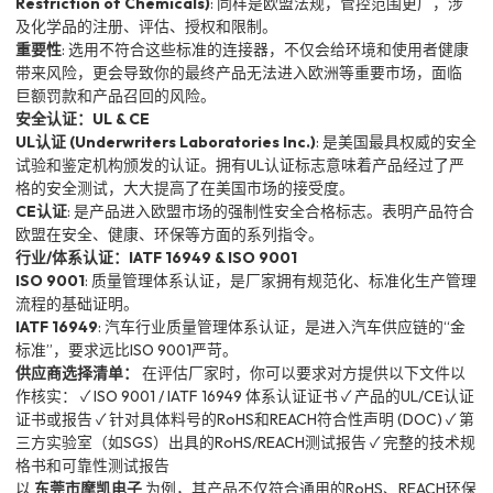
Restriction of Chemicals)
: 同样是欧盟法规，管控范围更广，涉
及化学品的注册、评估、授权和限制。
重要性
: 选用不符合这些标准的连接器，不仅会给环境和使用者健康
带来风险，更会导致你的最终产品无法进入欧洲等重要市场，面临
巨额罚款和产品召回的风险。
安全认证：UL & CE
UL认证 (Underwriters Laboratories Inc.)
: 是美国最具权威的安全
试验和鉴定机构颁发的认证。拥有UL认证标志意味着产品经过了严
格的安全测试，大大提高了在美国市场的接受度。
CE认证
: 是产品进入欧盟市场的强制性安全合格标志。表明产品符合
欧盟在安全、健康、环保等方面的系列指令。
行业/体系认证：IATF 16949 & ISO 9001
ISO 9001
: 质量管理体系认证，是厂家拥有规范化、标准化生产管理
流程的基础证明。
IATF 16949
: 汽车行业质量管理体系认证，是进入汽车供应链的“金
标准”，要求远比ISO 9001严苛。
供应商选择清单：
在评估厂家时，你可以要求对方提供以下文件以
作核实： ✓ ISO 9001 / IATF 16949 体系认证证书 ✓ 产品的UL/CE认证
证书或报告 ✓ 针对具体料号的RoHS和REACH符合性声明 (DOC) ✓ 第
三方实验室（如SGS）出具的RoHS/REACH测试报告 ✓ 完整的技术规
格书和可靠性测试报告
以
东莞市摩凯电子
为例，其产品不仅符合通用的RoHS、REACH环保