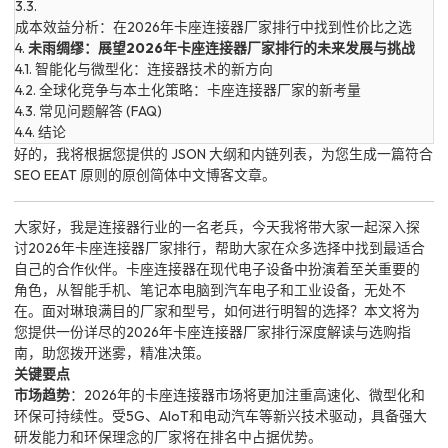
3.3.
成本效益分析：在2026年卡座连接器厂家排行中找到性价比之选
4.
未雨绸缪：展望2026年卡座连接器厂家排行的未来发展与挑战
4.1.
智能化与微型化：连接器技术的新方向
4.2.
全球化竞争与本土化策略：卡座连接器厂家的新考量
4.3.
常见问题解答 (FAQ)
4.4.
结论
好的，我将根据您提供的 JSON 大纲和内链列表，为您生成一篇符合
SEO EEAT 原则的原创简体中文博客文章。
大家好，我是连接器行业的一名老兵，今天我将带大家一起深入探
讨2026年卡座连接器厂家排行，帮助大家在众多选择中找到最适合
自己的合作伙伴。卡座连接器在现代电子设备中扮演着至关重要的
角色，从智能手机、笔记本电脑到汽车电子和工业设备，无处不
在。面对琳琅满目的厂家和型号，如何进行明智的选择？本文将为
您提供一份详尽的2026年卡座连接器厂家排行深度解读与选购指
南，助您拨开迷雾，精准决策。
关键要点
市场趋势
：2026年的卡座连接器市场将更加注重高速化、微型化和
环保可持续性。受5G、AIoT和电动汽车等新兴技术驱动，具备强大
研发能力和环保理念的厂家将在排名中占据优势。