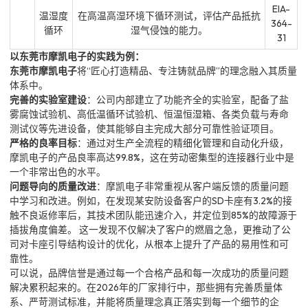
EIA-
温湿度
在高温高湿环境下循环测试，评估产品抵抗
364-
循环
湿气侵蚀的能力。
31
以东莞市摩凯电子的实践为例：
东莞市摩凯电子
将“匠心打造精品、专注铸就品牌”的理念融入其质量
体系中。
完善的实验室建设
：公司内部建立了功能齐全的实验室，配备了盐
雾腐蚀试验机、高低温循环试验机、恒温恒湿箱、各类负载与寿命
测试仪等先进设备，使其能够自主完成大部分可靠性验证项目。
严格的良率目标
：通过对生产全流程的精细化管理和自动化升级，
摩凯电子的产品良率高达99.8%，这在劳动密集型的连接器行业中是
一个非常出色的水平。
问题导向的质量改进
：摩凯电子非常重视从客户端反馈的质量问题
中学习和改进。例如，在发现某安防设备客户的SD卡座有3.2%的接
触不良返修率后，其技术团队能迅速介入，并定位到85%的故障源于
插拔角度偏差。 这一发现不仅解决了客户的燃眉之急，更推动了公
司对卡座引导结构设计的优化，从根本上提升了产品的易用性和可
靠性。
可以说，品牌信誉是通过每一个合格产品和每一次成功的质量问题
解决累积起来的。在2026年的厂家排行中，那些拥有完善质量体
系、严苛测试标准，并能将质量理念真正落实到每一个细节的企