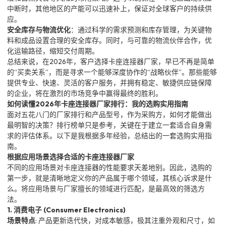
中断时，其他地区的产能可以迅速补上，保证对全球客户的持续供
应。
安全库存与物流优化
：通过科学的需求预测和库存管理，为关键物
料和成品设置合理的安全库存。同时，与可靠的物流伙伴合作，优
化运输路径，缩短交付周期。
总结来说，在2026年，客户选择卡座连接器厂家，早已不再是简单
的“买卖关系”，而是寻求一个能够深度协作的“战略伙伴”。那些能够
提供专业、快速、灵活的客户服务，并拥有稳定、敏捷供应链保障
的企业，将在激烈的市场竞争中赢得最终的胜利。
如何读懂2026年卡座连接器厂家排行：我的选购实用指南
面对五花八门的厂家排行和产品型号，作为采购方，如何才能做出
最明智的决策？排行榜单只是参考，关键在于建立一套适合自身需
求的评估体系。以下是我根据多年经验，总结出的一套选购实用指
南。
根据应用场景选择合适的卡座连接器厂家
不同的应用场景对卡座连接器的性能要求天差地别。因此，选购的
第一步，就是清晰地定义你的产品属于哪个领域，其核心诉求是什
么。将应用场景与厂家擅长的领域进行匹配，是最高效的筛选方
法。
1. 消费电子 (Consumer Electronics)
场景特点
: 产品更新迭代快，对成本敏感，极其注重外观和尺寸，如