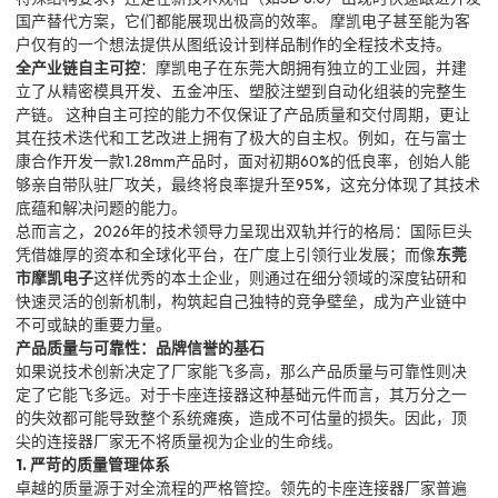
国产替代方案，它们都能展现出极高的效率。 摩凯电子甚至能为客
户仅有的一个想法提供从图纸设计到样品制作的全程技术支持。
全产业链自主可控
：摩凯电子在东莞大朗拥有独立的工业园，并建
立了从精密模具开发、五金冲压、塑胶注塑到自动化组装的完整生
产链。 这种自主可控的能力不仅保证了产品质量和交付周期，更让
其在技术迭代和工艺改进上拥有了极大的自主权。例如，在与富士
康合作开发一款1.28mm产品时，面对初期60%的低良率，创始人能
够亲自带队驻厂攻关，最终将良率提升至95%，这充分体现了其技术
底蕴和解决问题的能力。
总而言之，2026年的技术领导力呈现出双轨并行的格局：国际巨头
凭借雄厚的资本和全球化平台，在广度上引领行业发展；而像
东莞
市摩凯电子
这样优秀的本土企业，则通过在细分领域的深度钻研和
快速灵活的创新机制，构筑起自己独特的竞争壁垒，成为产业链中
不可或缺的重要力量。
产品质量与可靠性：品牌信誉的基石
如果说技术创新决定了厂家能飞多高，那么产品质量与可靠性则决
定了它能飞多远。对于卡座连接器这种基础元件而言，其万分之一
的失效都可能导致整个系统瘫痪，造成不可估量的损失。因此，顶
尖的连接器厂家无不将质量视为企业的生命线。
1. 严苛的质量管理体系
卓越的质量源于对全流程的严格管控。领先的卡座连接器厂家普遍