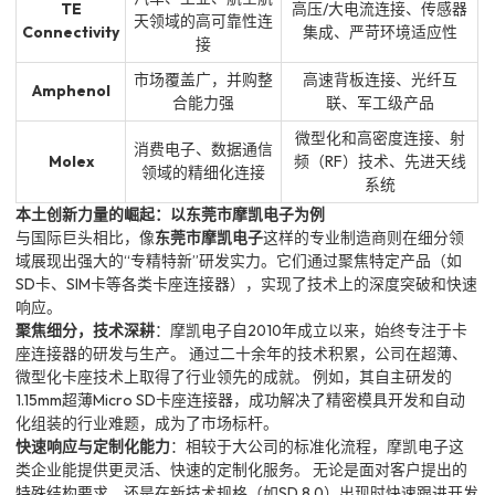
TE
高压/大电流连接、传感器
天领域的高可靠性连
Connectivity
集成、严苛环境适应性
接
市场覆盖广，并购整
高速背板连接、光纤互
Amphenol
合能力强
联、军工级产品
微型化和高密度连接、射
消费电子、数据通信
Molex
频（RF）技术、先进天线
领域的精细化连接
系统
本土创新力量的崛起：以东莞市摩凯电子为例
与国际巨头相比，像
东莞市摩凯电子
这样的专业制造商则在细分领
域展现出强大的“专精特新”研发实力。它们通过聚焦特定产品（如
SD卡、SIM卡等各类卡座连接器），实现了技术上的深度突破和快速
响应。
聚焦细分，技术深耕
：摩凯电子自2010年成立以来，始终专注于卡
座连接器的研发与生产。 通过二十余年的技术积累，公司在超薄、
微型化卡座技术上取得了行业领先的成就。 例如，其自主研发的
1.15mm超薄Micro SD卡座连接器，成功解决了精密模具开发和自动
化组装的行业难题，成为了市场标杆。
快速响应与定制化能力
：相较于大公司的标准化流程，摩凯电子这
类企业能提供更灵活、快速的定制化服务。 无论是面对客户提出的
特殊结构要求，还是在新技术规格（如SD 8.0）出现时快速跟进开发