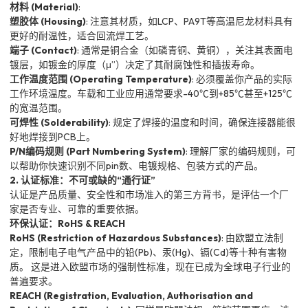
材料 (Material)
:
塑胶体 (Housing)
: 注意其材质，如LCP、PA9T等高温尼龙材料具有
更好的耐温性，适合回流焊工艺。
端子 (Contact)
: 通常是铜合金（如磷青铜、黄铜），关注其表面电
镀层，如镀金的厚度（μ”）决定了其耐腐蚀性和插拔寿命。
工作温度范围 (Operating Temperature)
: 必须覆盖你产品的实际
工作环境温度。车载和工业应用通常要求-40℃到+85℃甚至+125℃
的宽温范围。
可焊性 (Solderability)
: 规定了焊接的温度和时间，确保连接器能很
好地焊接到PCB上。
P/N编码规则 (Part Numbering System)
: 理解厂家的编码规则，可
以帮助你快速识别不同pin数、电镀规格、包装方式的产品。
2. 认证标准：不可或缺的“通行证”
认证是产品质量、安全性和市场准入的第三方背书，是评估一个厂
家是否专业、可靠的重要依据。
环保认证：RoHS & REACH
RoHS (Restriction of Hazardous Substances)
: 由欧盟立法制
定，限制电子电气产品中的铅(Pb)、汞(Hg)、镉(Cd)等十种有害物
质。 这是进入欧盟市场的强制性标准，现在已成为全球电子行业的
普遍要求。
REACH (Registration, Evaluation, Authorisation and