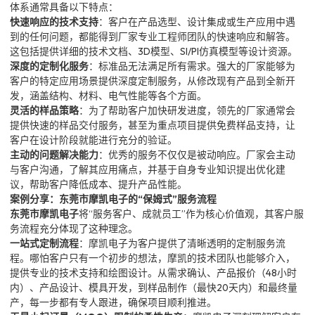
体系通常具备以下特点：
快速响应的技术支持
：客户在产品选型、设计集成或生产应用中遇
到的任何问题，都能得到厂家专业工程师团队的快速响应和解答。
这包括提供详细的技术文档、3D模型、SI/PI仿真模型等设计资源。
深度的定制化服务
：标准品无法满足所有需求。强大的厂家能够为
客户的特定应用场景提供深度定制服务，从修改现有产品到全新开
发，涵盖结构、材料、电气性能等各个方面。
灵活的样品策略
：为了帮助客户加快研发进度，领先的厂家通常会
提供快速的样品交付服务，甚至为重点项目提供免费样品支持，让
客户在设计阶段就能进行充分的验证。
主动的问题解决能力
：优秀的服务不仅仅是被动响应。厂家会主动
与客户沟通，了解其应用痛点，并基于自身专业知识提出优化建
议，帮助客户降低成本、提升产品性能。
案例分享：东莞市摩凯电子的“保姆式”服务流程
东莞市摩凯电子
将“服务客户、成就员工”作为核心价值观，其客户服
务流程充分体现了这种理念。
一站式定制流程
：摩凯电子为客户提供了清晰透明的定制服务流
程。哪怕客户只有一个初步的想法，摩凯的技术团队也能够介入，
提供专业的技术支持和绘图设计。从需求确认、产品报价（48小时
内）、产品设计、模具开发，到样品制作（最快20天内）和最终量
产，每一步都有专人跟进，确保项目顺利推进。