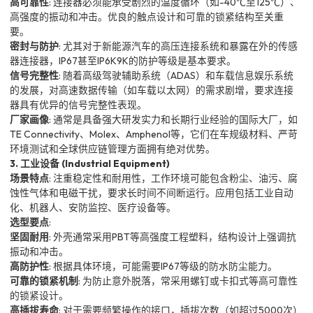
高可靠性
: 连接器必须能承受剧烈的温度循环（如-40℃至125℃）、
高强度的振动和冲击。优良的触点设计和可靠的锁紧结构至关重
要。
密封与防护
: 尤其对于新能源汽车的高压连接系统和暴露在外的传感
器连接器，IP67甚至IP6K9K的防护等级是基本要求。
信号完整性
: 随着高级驾驶辅助系统（ADAS）和车载信息娱乐系统
的发展，对高速数据传输（如车载以太网）的需求剧增，要求连接
器具有优异的信号完整性表现。
厂家画像
: 通常是具备强大研发实力和长期行业经验的国际大厂，如
TE Connectivity、Molex、Amphenol等，它们在车规级材料、严苛
环境测试和全球供应链管理方面拥有绝对优势。
3. 工业设备 (Industrial Equipment)
场景特点
: 注重稳定性和耐用性，工作环境可能包含粉尘、油污、腐
蚀性气体和电磁干扰，要求长时间不间断运行。应用包括工业自动
化、机器人、安防监控、医疗设备等。
选型要点
:
坚固耐用
: 外壳通常采用PBT等高强度工程塑料，结构设计上强调抗
振动和冲击。
高防护性
: 根据具体环境，可能需要IP67等级的防水防尘能力。
可靠的锁紧机制
: 为防止意外脱落，常采用螺钉或卡扣式等高可靠性
的锁紧设计。
高插拔寿命
: 对于需要频繁操作的接口，插拔次数（如超过5000次）