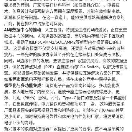
要求极为苛刻。厂家需要在材料科学（如低损耗介质）、电镀技
术、仿真设计和精密制造方面拥有深厚积累，才能有效抑制串扰、
衰减和反射等问题。 在这一赛道上，能够提供成熟高速解决方案的
厂商，将在排名中占据绝对优势。
AI与数据中心的推动
：人工智能，特别是生成式AI的爆发，正在重塑
数据中心的架构。 AI服务器对高密度、高功耗内存和加速卡互联的
需求，推动了如LP5CAMM2/SOCAMM2等新型内存模组接口的出
现。 这要求连接器不仅要支持高速，还要能应对高功耗带来的散热
挑战。一些先进的解决方案甚至开始在连接器接口处集成液冷板。
同时，AI边缘计算的发展，要求连接器厂家提供灵活、高效的数据通
道，例如支持点对点（P2P）直连技术的PCIe Switch，以解决传输瓶
颈。 能够紧跟AI基础设施发展，并提供相应互连解决方案的厂家，
如
东莞市摩凯电子
那样积极布局，将在未来的竞争中获得先机。
微型化与多功能集成
：消费电子产品持续向轻薄化、多功能化发
展，极大地压缩了内部空间，迫使卡座连接器必须做得更小、更
薄、间距（Pitch）更窄。同时，Type-C接口的普及就是一个典型例
子，它集数据传输、电力输送和音视频功能于一身。 这种趋势要求
厂家具备顶尖的精密模具开发和制造能力。能够生产出0.4mm甚至
更小间距，同时保持高可靠性和优良电气性能的厂家，将更受消费
电子巨头的青睐。
新兴技术的浪潮对连接器厂家提出了更高的要求，这不再是单纯的