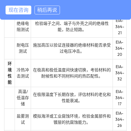
364-
性
阻测试
示导电性能越好。
23
现在咨询
稍后再说
能
EIA-
绝缘电
检验端子之间、端子与外壳之间的绝缘性
364-
阻测试
能，防止短路。
21
EIA-
耐电压
施加高压以验证连接器的绝缘材料能否承受
364-
测试
过电压冲击。
20
环
EIA-
境
冷热冲
在极高和极低温度间快速切换，考验材料的
364-
性
击测试
耐候性和不同材料间的热匹配性。
32
能
高温/
EIA-
在极限温度下长期存放，评估材料的老化和
低温存
364-
性能衰减。
储
17
EIA-
盐雾测
模拟海洋或工业腐蚀环境，检验金属部件和
364-
试
镀层的抗腐蚀能力。
26