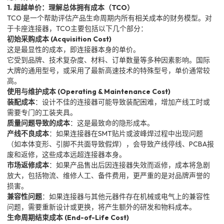
1. 超越单价：理解总体拥有成本（TCO）
TCO 是一个帮助评估产品生命周期内所有相关成本的财务模型。对
于卡座连接器，TCO主要包括以下几个部分：
初始采购成本 (Acquisition Cost)
这是最显性的成本，即连接器本身的单价。
它受到品牌、技术复杂度、材料、订单数量等多种因素影响。国际
大牌的通用型号，或采用了最新高速技术的特殊型号，单价通常较
高。
使用与维护成本 (Operating & Maintenance Cost)
装配成本
：设计不佳的连接器可能导致装配困难，增加产线工时或
需要专门的工装夹具。
质量问题导致的成本
：这是最致命的隐形成本。
产线不良成本
：如果连接器在SMT贴片或波峰焊过程中出现问题
（如本体变形、引脚不共面导致假焊），会导致产线停线、PCBA报
废和返修，这些成本远超连接器本身。
市场返修成本
：如果产品售出后因连接器失效而返修，成本将急剧
放大，包括物流、维修人工、备件费用，更严重的是对品牌声誉的
损害。
兼容性问题
：如果连接器与其他元器件存在机械或电气上的兼容性
问题，需要重新设计或更换，将产生额外的研发和物料成本。
生命周期结束成本 (End-of-Life Cost)