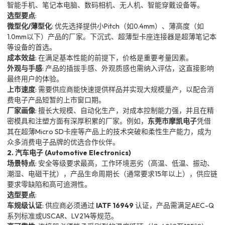
智能手机、笔记本电脑、数码相机、无人机、智能穿戴设备等。
选型要点
:
微型化/薄型化
: 优先选择提供小Pitch（如0.4mm）、薄高度（如
1.0mm以下）产品的厂家。下沉式、超薄型卡座连接器是超薄笔记本
等设备的首选。
成本效益
: 在满足基本性能的前提下，价格是重要考量因素。
外观与手感
: 产品的插拔手感、外观质感也需纳入评估，这直接影响
最终用户的体验。
上市速度
: 需要供应商能快速提供样品并实现大规模量产，以配合消
费电子产品短暂的上市窗口期。
厂家画像
: 擅长大规模、自动化生产，对成本控制能力强，并且在精
密模具和注塑方面有深厚积累的厂家。例如，
东莞市摩凯电子
凭借
其在超薄Micro SD卡座等产品上的技术突破和柔性生产能力，成为
众多消费电子品牌的优选合作伙伴。
2. 汽车电子 (Automotive Electronics)
场景特点
: 安全等级要求最高，工作环境恶劣（高温、低温、振动、
潮湿、电磁干扰），产品生命周期长（通常要求15年以上），供应链
要求零缺陷和高可追溯性。
选型要点
:
车规级认证
: 供应商必须通过
IATF 16949
认证，产品需满足AEC-Q
系列标准或USCAR、LV214等规范。