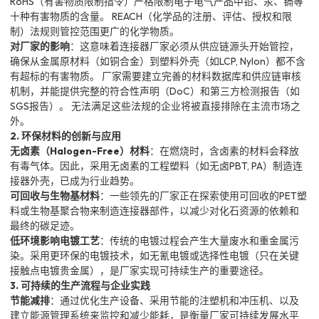
RoHS（有害物质限制指令）严格限制电子电气产品中铅、汞、镉等
十种有害物质的含量。 REACH（化学品的注册、评估、授权和限
制）法规则管控范围更广的化学物质。
对厂家的影响
：这意味着连接器厂家必须从供应链源头开始管控，
确保从金属原材料（如铜合金）到塑料外壳（如LCP, Nylon）都不含
有超标的有害物质。 厂家需要建立完善的材料数据库和供应链审核
机制，并能提供完整的符合性声明（DoC）和第三方检测报告（如
SGS报告）。 无法满足这些法规的企业将被直接排除在主流市场之
外。
2. 环保材料的创新与应用
无卤素（Halogen-Free）材料
：在燃烧时，含卤素的材料会释放
有毒气体。因此，采用无卤素的工程塑料（如无卤PBT, PA）制造连
接器外壳，已成为行业趋势。
可回收与生物基材料
：一些领先的厂家正在探索使用可回收的PET塑
料或生物基聚合物来制造连接器部件，以减少对化石资源的依赖和
最终的碳足迹。
低环境影响电镀工艺
：传统的电镀过程会产生大量废水和重金属污
染。采用更环保的电镀技术，如无氰电镀或选择性电镀（只在关键
接触点电镀贵金属），是厂家实现可持续生产的重要途径。
3. 可持续的生产流程与企业实践
节能减排
：通过优化生产设备、采用节能的注塑机和冲压机、以及
建立能源管理系统来监控和减少能耗，是衡量厂家可持续发展水平