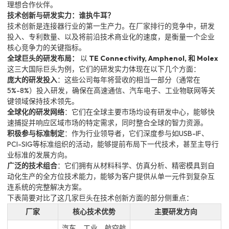
理想合作伙伴。
技术创新与研发实力：谁执牛耳？
技术创新是连接器行业的第一生产力。在厂家排行的竞争中，研发
投入、专利数量、以及将前沿技术商业化的速度，是衡量一个企业
核心竞争力的关键指标。
全球巨头的研发布局：
以
TE Connectivity, Amphenol, 和 Molex
这三大国际巨头为例，它们的研发实力体现在以下几个方面：
庞大的研发投入
：这些公司每年将营收的相当一部分（通常在
5%-8%）投入研发，确保在高速通信、汽车电子、工业物联网等关
键领域保持技术领先。
全球化的研发网络
：它们在全球主要市场均设有研发中心，能够快
速捕捉并响应区域市场的特定需求，同时整合全球的智力资源。
积极参与标准制定
：作为行业领导者，它们深度参与如USB-IF、
PCI-SIG等标准组织的活动，能够提前布局下一代技术，甚至主导行
业标准的发展方向。
广泛的技术组合
：它们拥有从材料科学、仿真分析、精密模具到自
动化生产的全方位技术能力，能够为客户提供从单一元件到复杂互
连系统的完整解决方案。
下表简要对比了这几家巨头在技术创新方面的部分侧重点：
厂家
核心技术优势
主要研发方向
汽车、工业、航空航