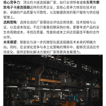
核心竞争力
：顶尖的卡座连接器厂家，如行业领导者或像
东莞市摩
凯电子卡座连接器
这样的优秀企业，其核心竞争力体现在技术创
新、卓越的产品质量与可靠性，以及敏捷高效的客户服务与供应链
管理上。
选购策略
：选择合适的厂家需综合评估应用场景、技术规格与认
证、以及成本效益。不应只看重初期采购价格，更要考虑产品的全
生命周期成本，寻找在质量、性能和成本之间达到最佳平衡的合作
伙伴。
未来展望
：智能化与进一步的微型化是连接器技术未来的明确方
向。同时，在全球化竞争与本土化策略的博弈中，能够灵活适应市
场变化、提供定制化解决方案的厂家将更具发展潜力。