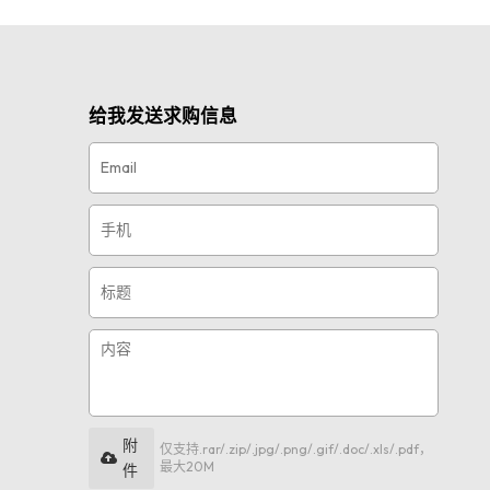
给我发送求购信息
附
仅支持.rar/.zip/.jpg/.png/.gif/.doc/.xls/.pdf，
最大20M
件