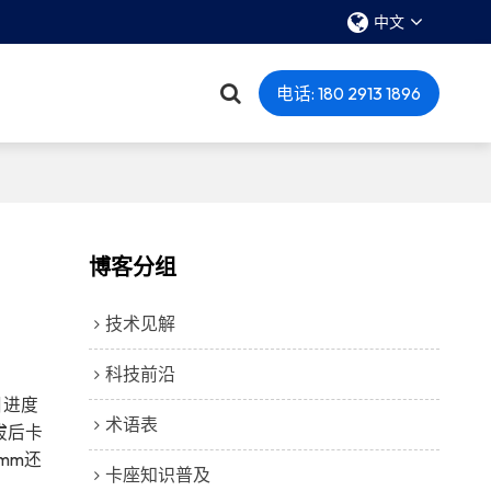
中文
电话: 180 2913 1896
博客分组
技术见解
科技前沿
目进度
术语表
拔后卡
mm还
卡座知识普及