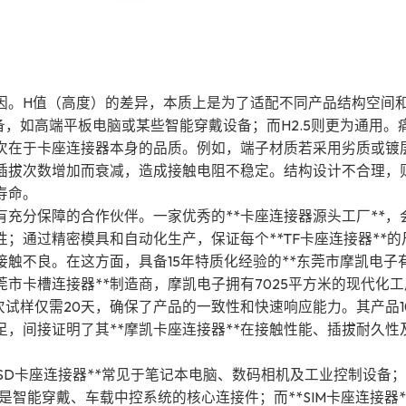
。H值（高度）的差异，本质上是为了适配不同产品结构空间和
备，如高端平板电脑或某些智能穿戴设备；而H2.5则更为通用。
次在于卡座连接器本身的品质。例如，端子材质若采用劣质或镀
插拔次数增加而衰减，造成接触电阻不稳定。结构设计不合理，
寿命。
充分保障的合作伙伴。一家优秀的**卡座连接器源头工厂**，
；通过精密模具和自动化生产，保证每个**TF卡座连接器**的
触不良。在这方面，具备15年特质化经验的**东莞市摩凯电子
莞市卡槽连接器**制造商，摩凯电子拥有7025平方米的现代化工
试样仅需20天，确保了产品的一致性和快速响应能力。其产品10
，间接证明了其**摩凯卡座连接器**在接触性能、插拔耐久性
*SD卡座连接器**常见于笔记本电脑、数码相机及工业控制设备；
连接器**则是智能穿戴、车载中控系统的核心连接件；而**SIM卡座连接器