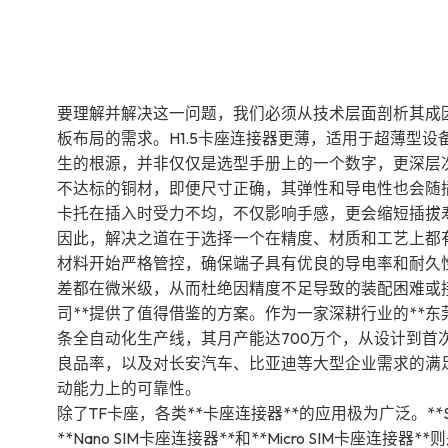
要理解并解决这一问题，我们必须从技术层面剖析其成因
板布局的需求。H1.5卡座连接器更薄，适用于超薄型设
生的根源，并非仅仅是选型手册上的一个数字，更深层
不达标的铜材，即便尺寸正确，其弹性和导电性也会随
卡托在插入时受力不均，不仅影响手感，更会缩短插拔
因此，解决之道在于选择一个在精度、材质和工艺上都有
材料开始严格管控，确保端子具有优良的导电率和耐久性
差都在微米级，从而杜绝因精度不足导致的装配困难或接
司**提供了值得借鉴的方案。作为一家深耕行业的**东
条全自动化生产线，其月产能达700万个，从设计到首次
良品率，以及对长安汽车、比亚迪等大型企业需求的满足
动能力上的可靠性。
除了TF卡座，各类**卡座连接器**的应用极为广泛。*
**Nano SIM卡座连接器**和**Micro SIM卡座