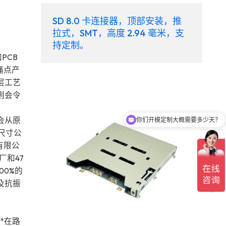
SD 8.0 卡连接器，顶部安装，推
拉式，SMT，高度 2.94 毫米，支
持定制。
PCB
痛点产
层工艺
则会令
会从原
你们开模定制大概需要多少天？
尺寸公
有限公
厂和47
0%的
及抗振
**在路