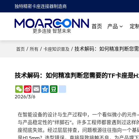
独特精密卡座连接器制造商
首页
产品
定
更多连接 智慧未来
/
/
/
技术解码：如何精准判断您需要的
首页
所有
卡座知识普及
技术解码：如何精准判断您需要的TF卡座是H2.
WeChat
Sina
Email
Qzone
Douban
renren
Weibo
2026/3/6
在智能设备的设计与生产过程中，一个看似微小的元件
与产品稳定性的“绊脚石”。许多工程师都曾遇到过这
座彻底失效。经过层层排查，问题根源往往指向一个基础
是H1.5mm？选型错误，直接导致接触不良，为产品埋