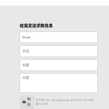
给我发送求购信息
附
仅支持.rar/.zip/.jpg/.png/.gif/.doc/.xls/.pdf，
最大20M
件