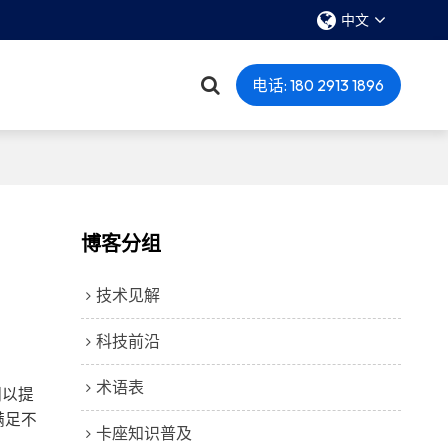
中文
电话: 180 2913 1896
博客分组
技术见解
科技前沿
术语表
们以提
满足不
卡座知识普及