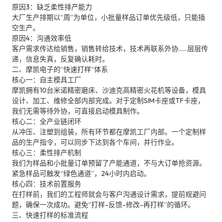
原因3：缺乏柔性排产能力
大厂生产排期以“周”为单位，小批量样品订单优先级低，只能插
空生产。
原因4：沟通效率低
客户需求传达给销售，销售转给技术，技术再联系外协……层层传
递，信息失真，反复确认耗时。
二、摩凯电子的“快速打样”体系
核心一：自主模具工厂
摩凯拥有10台米诺精密磨床、沙迪克高精密火花机等设备，模具
设计、加工、维修全部内部完成。对于定制SIM卡座或TF卡座，
我们无需等待外协，可直接启动模具制作。
核心二：全产业链闭环
从冲压、注塑到组装，所有环节都在摩凯工厂内部。一个定制样
品的生产指令，可以同步下达到各个车间，并行作业。
核心三：柔性排产机制
我们为样品和小批量订单预留了产能通道，不与大订单抢资源。
紧急样品可触发“绿色通道”，24小时内启动。
核心四：技术前置服务
在打样前，我们的工程师就会与客户沟通设计需求，提前规避问
题，确保一次成功。避免“打样-反馈-修改-再打样”的循环。
三、快速打样的标准流程