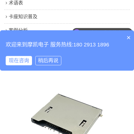
术语表
卡座知识普及
案例分析
可以介绍下你们的产品么
×
工程师笔记本
欢迎来到摩凯电子 服务热线:180 2913 1896
现在咨询
稍后再说