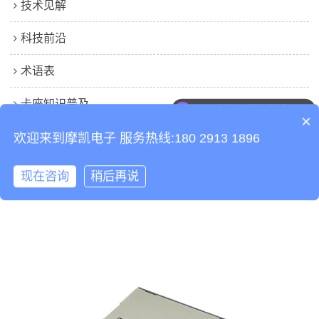
技术见解
科技前沿
术语表
卡座知识普及
可以介绍下你们的产品么
×
案例分析
欢迎来到摩凯电子 服务热线:180 2913 1896
工程师笔记本
现在咨询
稍后再说