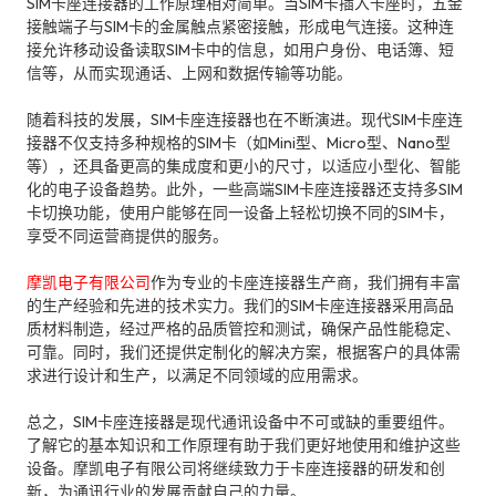
SIM卡座连接器的工作原理相对简单。当SIM卡插入卡座时，五金
接触端子与SIM卡的金属触点紧密接触，形成电气连接。这种连
接允许移动设备读取SIM卡中的信息，如用户身份、电话簿、短
信等，从而实现通话、上网和数据传输等功能。
随着科技的发展，SIM卡座连接器也在不断演进。现代SIM卡座连
接器不仅支持多种规格的SIM卡（如Mini型、Micro型、Nano型
等），还具备更高的集成度和更小的尺寸，以适应小型化、智能
化的电子设备趋势。此外，一些高端SIM卡座连接器还支持多SIM
卡切换功能，使用户能够在同一设备上轻松切换不同的SIM卡，
享受不同运营商提供的服务。
摩凯电子有限公司
作为专业的卡座连接器生产商，我们拥有丰富
的生产经验和先进的技术实力。我们的SIM卡座连接器采用高品
质材料制造，经过严格的品质管控和测试，确保产品性能稳定、
可靠。同时，我们还提供定制化的解决方案，根据客户的具体需
求进行设计和生产，以满足不同领域的应用需求。
总之，SIM卡座连接器是现代通讯设备中不可或缺的重要组件。
了解它的基本知识和工作原理有助于我们更好地使用和维护这些
设备。摩凯电子有限公司将继续致力于卡座连接器的研发和创
新，为通讯行业的发展贡献自己的力量。