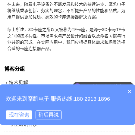
在未来，随着电子设备的不断发展和技术的持续进步，摩凯电子
将继续秉承创新、务实的理念，不断提升产品的性能和品质，为
用户提供更加优质、高效的卡座连接器解决方案。
综上所述，SD卡座之所以又被称为TF卡座，是源于SD卡与TF卡
之间的技术共性、市场需求与产品设计的融合以及命名习惯与行
业共识的形成。在实际应用中，我们应根据具体需求和场景选择
合适的卡座连接器产品。
博客分组
技术见解
可以介绍下你们的产品么
×
科技前沿
欢迎来到摩凯电子 服务热线:180 2913 1896
术语表
现在咨询
稍后再说
卡座知识普及