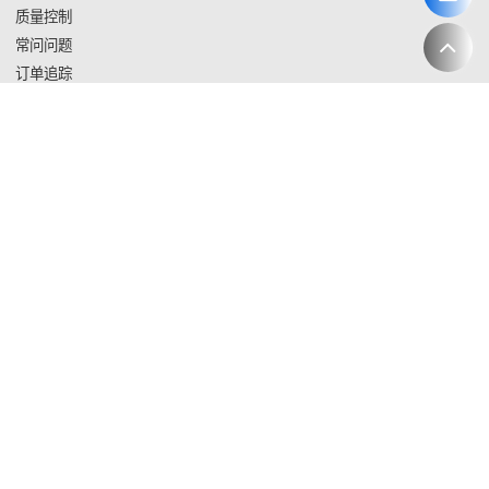
质量控制
常问问题
订单追踪
联系我们
给我发送求购信息
附件
仅支持.rar/.zip/.jpg/.png/.gif/.doc/.xls/.pdf，最大20M